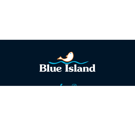
Πληροφορίες
Ψαραγορές Blue Island
Οργανωτική Δομή
Μονάδα Επεξεργασίας / Συσκευασίας / Αποθήκες