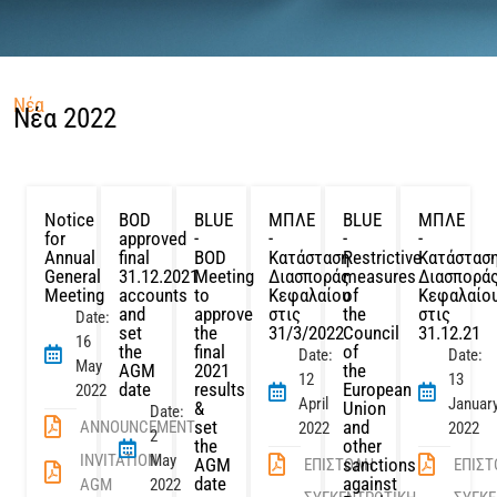
Νέα
Νέα 2022
Notice
BOD
BLUE
ΜΠΛΕ
BLUE
ΜΠΛΕ
for
approved
-
-
-
-
Annual
final
BOD
Κατάσταση
Restrictive
Κατάστασ
General
31.12.2021
Meeting
Διασποράς
measures
Διασπορά
Meeting
accounts
to
Κεφαλαίου
of
Κεφαλαίο
and
approve
στις
the
στις
Date:
set
the
31/3/2022
Council
31.12.21
16
the
final
of
Date:
Date:
May
AGM
2021
the
12
13
date
results
European
2022
April
Januar
&
Union
Date:
set
and
ANNOUNCEMENT
2022
2022
2
the
other
INVITATION
May
AGM
sanctions
ΕΠΙΣΤΟΛΗ
ΕΠΙΣ
date
against
AGM
2022