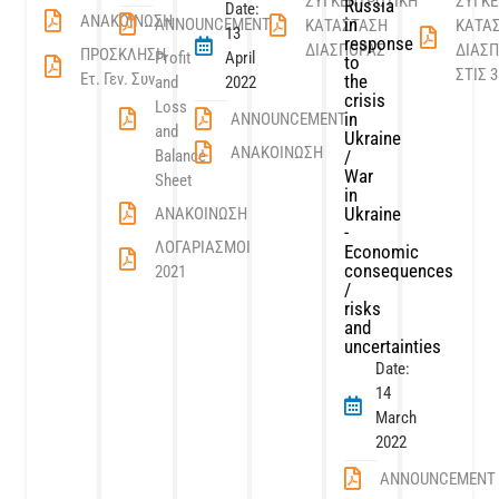
ΣΥΓΚΕΝΤΡΩΤΙΚΗ
ΣΥΓΚΕ
Russia
Date:
ΑΝΑΚΟΙΝΩΣΗ
in
ANNOUNCEMENT
ΚΑΤΑΣΤΑΣΗ
ΚΑΤΑ
13
response
ΔΙΑΣΠΟΡΑΣ
ΔΙΑΣ
ΠΡΟΣΚΛΗΣΗ
Profit
April
to
ΣΤΙΣ 3
Ετ. Γεν. Συν
the
and
2022
crisis
Loss
in
ANNOUNCEMENT
and
Ukraine
ΑΝΑΚΟΙΝΩΣΗ
Balance
/
War
Sheet
in
Ukraine
ΑΝΑΚΟΙΝΩΣΗ
-
ΛΟΓΑΡΙΑΣΜΟΙ
Economic
consequences
2021
/
risks
and
uncertainties
Date:
14
March
2022
ANNOUNCEMENT