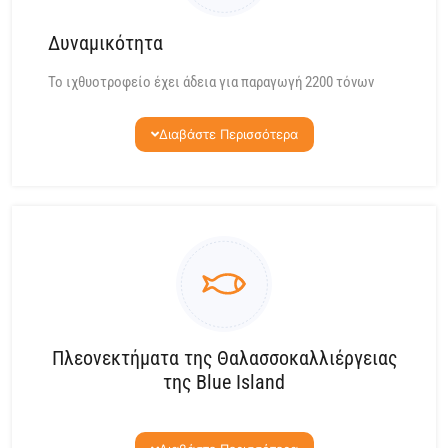
Δυναμικότητα
Το ιχθυοτροφείο έχει άδεια για παραγωγή 2200 τόνων
ψαριών ετησίως. Δεδομένου ότι ο στόχος της εταιρείας
είναι να αυξάνει την παραγωγικότητα της και τη βελτίωση
Διαβάστε Περισσότερα
των προτύπων ασφάλειας τόσο για το προσωπικό της όσο
και για τον ιχθυοπληθυσμό, επενδύει στην εκπαίδευση του
προσωπικού και επιλέγει πάντα εξοπλισμό υψηλής
ποιότητας.
Πλεονεκτήματα της Θαλασσοκαλλιέργειας
της Blue Island
Μεσογειακά είδη εξαιρετικής ποιότητας