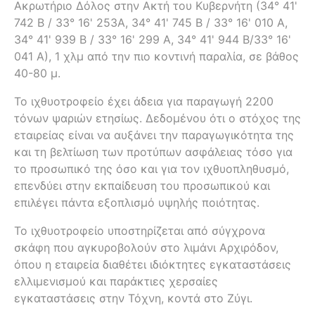
Ακρωτήριο Δόλος στην Ακτή του Κυβερνήτη (34° 41'
742 Β / 33° 16' 253Α, 34° 41' 745 Β / 33° 16' 010 Α,
34° 41' 939 Β / 33° 16' 299 Α, 34° 41' 944 Β/33° 16'
041 Α), 1 χλμ από την πιο κοντινή παραλία, σε βάθος
40-80 μ.
Το ιχθυοτροφείο έχει άδεια για παραγωγή 2200
τόνων ψαριών ετησίως. Δεδομένου ότι ο στόχος της
εταιρείας είναι να αυξάνει την παραγωγικότητα της
και τη βελτίωση των προτύπων ασφάλειας τόσο για
το προσωπικό της όσο και για τον ιχθυοπληθυσμό,
επενδύει στην εκπαίδευση του προσωπικού και
επιλέγει πάντα εξοπλισμό υψηλής ποιότητας.
Το ιχθυοτροφείο υποστηρίζεται από σύγχρονα
σκάφη που αγκυροβολούν στο λιμάνι Αρχιρόδον,
όπου η εταιρεία διαθέτει ιδιόκτητες εγκαταστάσεις
ελλιμενισμού και παράκτιες χερσαίες
εγκαταστάσεις στην Τόχνη, κοντά στο Ζύγι.