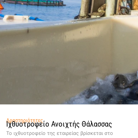
Δραστηριότητες
Ιχθυοτροφείο Ανοιχτής Θάλασσας
Το ιχθυοτροφείο της εταιρείας βρίσκεται στο