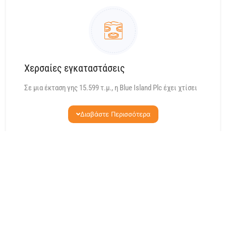
νυχτερινής επιτήρησης και εκτάκτου ανάγκης στο λιμάνι
Ζυγίου.
Τα σκάφη του ιχθυοτροφείου αγκυροβολούν στο λιμάνι
Αρχιρόδον, όπου η εταιρεία έχει τις δικές της παράκτιες
εγκαταστάσεις ελλιμενισμού.
Χερσαίες εγκαταστάσεις
Σε μια έκταση γης 15.599 τ.μ., η Blue Island Plc έχει χτίσει
τις χερσαίες εγκαταστάσεις της στην Τόχνη, περιοχή
Ζυγίου, οι οποίες χρησιμοποιούνται σήμερα ως αποθήκες
Διαβάστε Περισσότερα
και εργαστήρια που παρέχουν μηχανική υποστήριξη στα
σκάφη, τον καταδυτικό εξοπλισμό, την επισκευή των
δικτύων και ως τόποι διαμονής του προσωπικού.
Ο σχεδιασμός του κεντρικού κτιρίου είναι τέτοιος ώστε
να μπορεί να χρησιμοποιηθεί σε περίπτωση ανάγκης ως
τόπος συσκευασίας, επεξεργασίας και ψυγεία.
Η εταιρεία θέλει να έχει υπαλλακτική υποδομή για
εγκαταστάσεις συσκευασίας και αποθήκευσης ψαριών σε